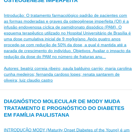
OSTEOGÊNESE IMPERFEITA
Introdução: O tratamento farmacológico padrão de pacientes com
as formas moderadas e graves da osteogênese imperfeita (OI) é a
infusão endovenosa cíclica de pamidronato dissódico (PAM). O
esquema terapêutico utilizado no Hospital Universitário de Brasília é
uma dose cumulativa inicial de 9 mg/kg/ano. Após quatro anos
procede-se com redução de 50% da dose, a qual é mantida até a
parada de crescimento do indivíduo. Objetivos. Avaliar o impacto da
redução da dose do PAM no número de fraturas anu...
Autores: beatriz correia ribeiro; paula balduino carrijo; maria carolina
cunha medeiros; fernanda cardoso lopes; renata santarem de
oliveira; luiz claudio castro
DIAGNÓSTICO MOLECULAR DE MODY MUDA
TRATAMENTO E PROGNÓSTICO DO DIABETES
EM FAMÍLIA PAULISTANA
INTRODUÇÃO MODY (Maturity Onset Diabetes of the Young) é um