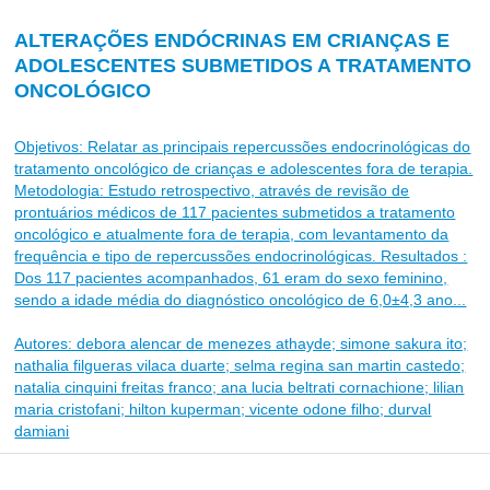
ALTERAÇÕES ENDÓCRINAS EM CRIANÇAS E
ADOLESCENTES SUBMETIDOS A TRATAMENTO
ONCOLÓGICO
Objetivos: Relatar as principais repercussões endocrinológicas do
tratamento oncológico de crianças e adolescentes fora de terapia.
Metodologia: Estudo retrospectivo, através de revisão de
prontuários médicos de 117 pacientes submetidos a tratamento
oncológico e atualmente fora de terapia, com levantamento da
frequência e tipo de repercussões endocrinológicas. Resultados :
Dos 117 pacientes acompanhados, 61 eram do sexo feminino,
sendo a idade média do diagnóstico oncológico de 6,0±4,3 ano...
Autores: debora alencar de menezes athayde; simone sakura ito;
nathalia filgueras vilaca duarte; selma regina san martin castedo;
natalia cinquini freitas franco; ana lucia beltrati cornachione; lilian
maria cristofani; hilton kuperman; vicente odone filho; durval
damiani