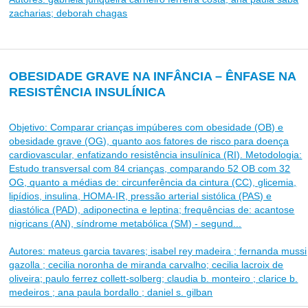
zacharias; deborah chagas
OBESIDADE GRAVE NA INFÂNCIA – ÊNFASE NA
RESISTÊNCIA INSULÍNICA
Objetivo: Comparar crianças impúberes com obesidade (OB) e
obesidade grave (OG), quanto aos fatores de risco para doença
cardiovascular, enfatizando resistência insulínica (RI). Metodologia:
Estudo transversal com 84 crianças, comparando 52 OB com 32
OG, quanto a médias de: circunferência da cintura (CC), glicemia,
lipídios, insulina, HOMA-IR, pressão arterial sistólica (PAS) e
diastólica (PAD), adiponectina e leptina; frequências de: acantose
nigricans (AN), síndrome metabólica (SM) - segund...
Autores: mateus garcia tavares; isabel rey madeira ; fernanda mussi
gazolla ; cecilia noronha de miranda carvalho; cecilia lacroix de
oliveira; paulo ferrez collett-solberg; claudia b. monteiro ; clarice b.
medeiros ; ana paula bordallo ; daniel s. gilban