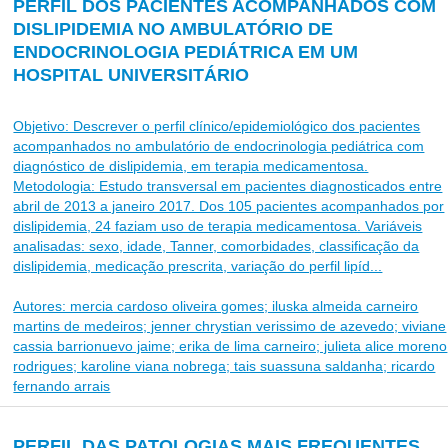
PERFIL DOS PACIENTES ACOMPANHADOS COM
DISLIPIDEMIA NO AMBULATÓRIO DE
ENDOCRINOLOGIA PEDIÁTRICA EM UM
HOSPITAL UNIVERSITÁRIO
Objetivo: Descrever o perfil clínico/epidemiológico dos pacientes
acompanhados no ambulatório de endocrinologia pediátrica com
diagnóstico de dislipidemia, em terapia medicamentosa.
Metodologia: Estudo transversal em pacientes diagnosticados entre
abril de 2013 a janeiro 2017. Dos 105 pacientes acompanhados por
dislipidemia, 24 faziam uso de terapia medicamentosa. Variáveis
analisadas: sexo, idade, Tanner, comorbidades, classificação da
dislipidemia, medicação prescrita, variação do perfil lipíd...
Autores: mercia cardoso oliveira gomes; iluska almeida carneiro
martins de medeiros; jenner chrystian verissimo de azevedo; viviane
cassia barrionuevo jaime; erika de lima carneiro; julieta alice moreno
rodrigues; karoline viana nobrega; tais suassuna saldanha; ricardo
fernando arrais
PERFIL DAS PATOLOGIAS MAIS FREQUENTES