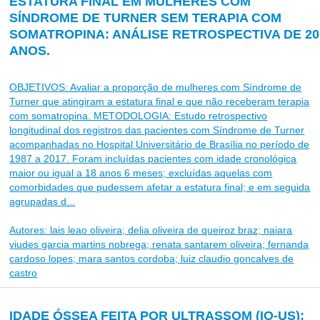
ESTATURA FINAL EM MULHERES COM
SÍNDROME DE TURNER SEM TERAPIA COM
SOMATROPINA: ANÁLISE RETROSPECTIVA DE 20
ANOS.
OBJETIVOS: Avaliar a proporção de mulheres com Síndrome de
Turner que atingiram a estatura final e que não receberam terapia
com somatropina. METODOLOGIA: Estudo retrospectivo
longitudinal dos registros das pacientes com Síndrome de Turner
acompanhadas no Hospital Universitário de Brasília no período de
1987 a 2017. Foram incluídas pacientes com idade cronológica
maior ou igual a 18 anos 6 meses; excluídas aquelas com
comorbidades que pudessem afetar a estatura final; e em seguida
agrupadas d...
Autores: lais leao oliveira; delia oliveira de queiroz braz; naiara
viudes garcia martins nobrega; renata santarem oliveira; fernanda
cardoso lopes; mara santos cordoba; luiz claudio goncalves de
castro
IDADE ÓSSEA FEITA POR ULTRASSOM (IO-US):