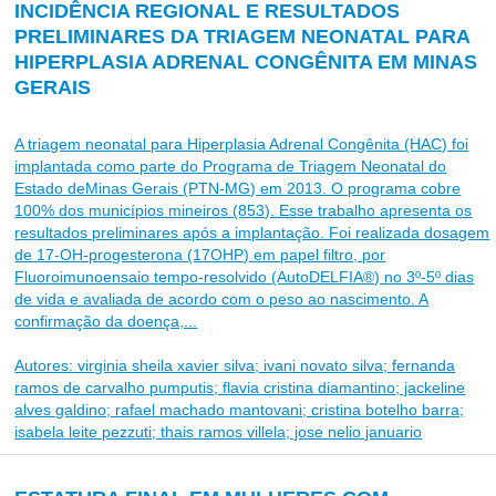
INCIDÊNCIA REGIONAL E RESULTADOS
PRELIMINARES DA TRIAGEM NEONATAL PARA
HIPERPLASIA ADRENAL CONGÊNITA EM MINAS
GERAIS
A triagem neonatal para Hiperplasia Adrenal Congênita (HAC) foi
implantada como parte do Programa de Triagem Neonatal do
Estado deMinas Gerais (PTN-MG) em 2013. O programa cobre
100% dos municípios mineiros (853). Esse trabalho apresenta os
resultados preliminares após a implantação. Foi realizada dosagem
de 17-OH-progesterona (17OHP) em papel filtro, por
Fluoroimunoensaio tempo-resolvido (AutoDELFIA®) no 3º-5º dias
de vida e avaliada de acordo com o peso ao nascimento. A
confirmação da doença,...
Autores: virginia sheila xavier silva; ivani novato silva; fernanda
ramos de carvalho pumputis; flavia cristina diamantino; jackeline
alves galdino; rafael machado mantovani; cristina botelho barra;
isabela leite pezzuti; thais ramos villela; jose nelio januario