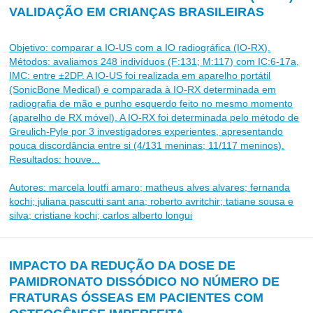
VALIDAÇÃO EM CRIANÇAS BRASILEIRAS
Objetivo: comparar a IO-US com a IO radiográfica (IO-RX).
Métodos: avaliamos 248 indivíduos (F:131; M:117) com IC:6-17a,
IMC: entre ±2DP. A IO-US foi realizada em aparelho portátil
(SonicBone Medical) e comparada à IO-RX determinada em
radiografia de mão e punho esquerdo feito no mesmo momento
(aparelho de RX móvel). A IO-RX foi determinada pelo método de
Greulich-Pyle por 3 investigadores experientes, apresentando
pouca discordância entre si (4/131 meninas; 11/117 meninos).
Resultados: houve...
Autores: marcela loutfi amaro; matheus alves alvares; fernanda
kochi; juliana pascutti sant ana; roberto avritchir; tatiane sousa e
silva; cristiane kochi; carlos alberto longui
IMPACTO DA REDUÇÃO DA DOSE DE
PAMIDRONATO DISSÓDICO NO NÚMERO DE
FRATURAS ÓSSEAS EM PACIENTES COM