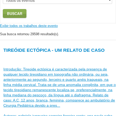
BUSCAR
Exibir todos os trabalhos deste evento
Sua busca retornou 29598 resultado(s).
TIREÓIDE ECTÓPICA - UM RELATO DE CASO
Introdução: Tireoide ectópica é caracterizada pela presença de
qualquer tecido tireoidiano em topografia não ordinária, ou seja,
anteriormente ao segundo, terceiro e quarto anéis traqueais, na
linha média cervical. Trata-se de uma anomalia congênita, em que o
tecido tireoidiano remanescente localiza-se, preferencialmente, na
linha mediana do pescoço, da língua até o diafragma. Relato de
caso: A.C, 12 anos, branca, feminina, comparece ao ambulatório de
Cirurgia Pediátrica devido a pres...
Autores: gabriela junqueira carneiro ferreira costa; ana paula saba