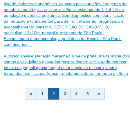
tipo de diabetes monogênico, causado por mutações em genes do
metabolismo da glicose, com incidência estimada de 1,1-4,2% na
população diabética pediátrica. Seu diagnóstico com identificação
da mutação é fundamental para definir tratamento, prognóstico e
aconselhamento genético. DESCRIÇÃO DO CASO V.J.O,
masculino, 12a10m, natural e residente de São Paulo.
Encaminhado à endocrinologia pediátrica do Hospital São Paulo
com diagnóst...
Autores: analice atanasio maranhao almeida prata; marta maria dos
santos alves; juliana gasparina gaspar ribeiro; leticia doria mariosa;
fabiola esgrignoli garcia; angela maria spinola e castro; andre
fernandes reis; luciana franco; renata pires dotto; fernando giuffrida
«
1
2
3
4
5
»