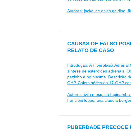
Autores: jackeline alves galdino; f
CAUSAS DE FALSO POS
RELATO DE CASO
Introdução: A Hiperplasia Adrena
síntese de esteróides adrenais. O
pezinho e no plasma. Descrição d
OHP. Coleta sérica da 17-OHP com
Autores: ivila mesquita tupinamba
francioni lopes; ana claudia borg
PUBERDADE PRECOCE P