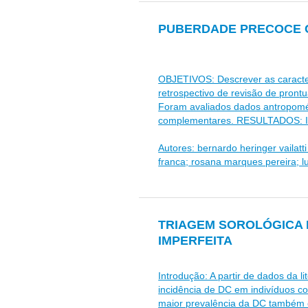
PUBERDADE PRECOCE C
OBJETIVOS: Descrever as caracter
retrospectivo de revisão de pron
Foram avaliados dados antropomét
complementares. RESULTADOS: Idade
Autores: bernardo heringer vailatt
franca; rosana marques pereira; lu
TRIAGEM SOROLÓGICA 
IMPERFEITA
Introdução: A partir de dados da 
incidência de DC em indivíduos co
maior prevalência da DC também e