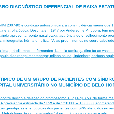
ARO DIAGNÓSTICO DIFERENCIAL DE BAIXA ESTA
IM 230740) é condição autossômicarara com incidência menor que 1:
ia e atrofia óptica. Descrita em 1947 por Anderson e Pindborg, tem m
m ainda apresentar ponte nasal baixa, aparência de envelhecimento pr
so, micrognatia, hérnia umbilical. Veias proeminentes no couro cabeludo,
 lima; priscila macedo fernandes; izabella tamira galdino farias vasco
 paula dias rangel montenegro; milena sousa; lindenberg barbosa aguia
OTÍPICO DE UM GRUPO DE PACIENTES COM SÍNDR
ITAL UNIVERSITÁRIO NO MUNICÍPIO DE BELO HO
 ocorre devido à deleção do cromossomo 15 q11-q13 ou, de forma mais
g. A prevalência estimada da SPW é de 1:10.000 – 1:30.000, acometen
sticas genotípicas e fenotípicas dos pacientes com SPW atendidos no am
 Metodologia: Foram analisados 14 prontuários de crianças e ado...