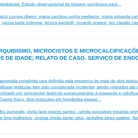
odologia: Estudo observacional de triagem sorológica para...
eatriz correia ribeiro; maria carolina cunha medeiros; maria eduarda ca
 yanna karla nobrega; lenora gandolfi; riccardo pratesi; luiz claudio cas
RQUIDISMO, MICROCISTOS E MICROCALCIFICAÇÕ
S DE IDADE; RELATO DE CASO. SERVIÇO DE END
anomalia congênita rara definida pela presença de mais de dois testícu
litíase testicular tem sido considerada incidental, sendo relatados at
inhado por apresentar testículo extranumerário à esquerda e calcificaç
xame físico: dois testículos em hemibolsa esquer...
ho pumputis; jovita lane soares santos; camila goncalves miranda shimo
e lima malheiros; virginia sheila xavier silva; jackeline alves galdino; fl