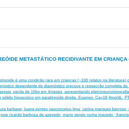
REÓIDE METASTÁTICO RECIDIVANTE EM CRIANÇA 
oide é uma condição rara em crianças (~100 relatos na literatura),c
gnóstico dependente do diagnóstico precoce e ressecção completa 
esia, perda de 10kg em 4meses, apresentando eletroneuromiografia 
ulo sólido hipoecóico em paratireoide direita. Exames: Ca=18,4mg/dL,
ouza karbage; luana pontes vasconcelos lima; carina marques barroso; s
ra; jose ricardo barbosa de azevedo; mario sergio rocha macedo ; francis