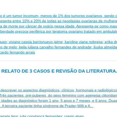
 é um tumor incomum, menos de 1% dos tumores ovarianos, sendo o
resenta entre 10% e 20% de todas as neoplasias ovarianas de mulhere
 de morte por câncer de ovário nessa idade. Apresenta-se como massa
berdade precoce periférica por teratoma ovariano tratado em ambulató
igues; viviane cassia barrionuevo jaime; karoline viana nobrega; erika d
de melo; keila juliana carvalho fernandes de andrade; iluska almeida
cardo fernando arrais
: RELATO DE 3 CASOS E REVISÃO DA LITERATURA
a descrever os aspectos diagnósticos, clínicos, hormonais e radiológic
: Três pacientes, pré-puberes, do sexo feminino com agenesia clitoridi
 idades ao diagnóstico foram 1 ano, 5 anos e 7 meses, e 6 anos. Duas
 terceira paciente tinha síndrome de Prader-Willi e A...
renata lima; julia constanca fernandes; cresio alves