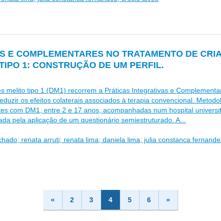
AS E COMPLEMENTARES NO TRATAMENTO DE CRI
TIPO 1: CONSTRUÇÃO DE UM PERFIL.
s melito tipo 1 (DM1) recorrem a Práticas Integrativas e Complementar
eduzir os efeitos colaterais associados à terapia convencional. Metodol
tes com DM1, entre 2 e 17 anos, acompanhadas num hospital universitá
zada pela aplicação de um questionário semiestruturado. A...
hado; renata arruti; renata lima; daniela lima; julia constanca fernande
«
2
3
4
5
6
»