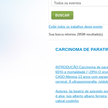
BUSCAR
Exibir todos os trabalhos deste evento
Sua busca retornou 29598 resultado(s).
CARCINOMA DE PARATI
INTRODUÇÃO:Carcinoma de paratire
65%) e mortalidade (~29%).O pro
CASO:Menina,13 anos,com parapar
cervical. À ultrassonografia, nód
Autores: lia beatriz de azevedo s
d alva; luis alberto albano ferrei
cabral coutinho