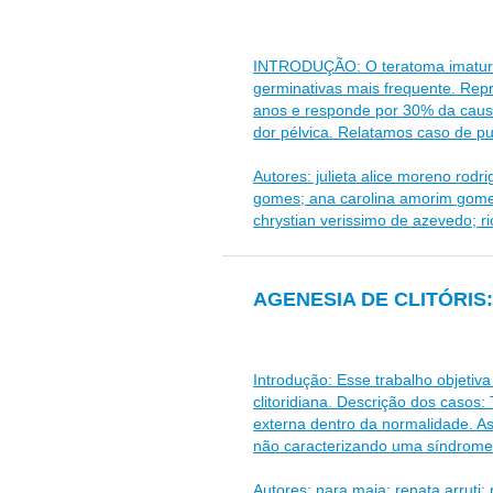
INTRODUÇÃO: O teratoma imaturo
germinativas mais frequente. Rep
anos e responde por 30% da causa
dor pélvica. Relatamos caso de pu
Autores: julieta alice moreno rodr
gomes; ana carolina amorim gomes 
chrystian verissimo de azevedo; ri
AGENESIA DE CLITÓRIS
Introdução: Esse trabalho objetiv
clitoridiana. Descrição dos casos
externa dentro da normalidade. As
não caracterizando uma síndrome. A
Autores: nara maia; renata arruti; 