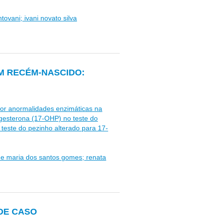
ntovani; ivani novato silva
M RECÉM-NASCIDO:
por anormalidades enzimáticas na
rogesterona (17-OHP) no teste do
teste do pezinho alterado para 17-
ine maria dos santos gomes; renata
DE CASO