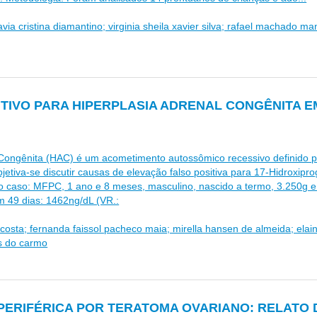
lavia cristina diamantino; virginia sheila xavier silva; rafael machado ma
ITIVO PARA HIPERPLASIA ADRENAL CONGÊNITA E
l Congênita (HAC) é um acometimento autossômico recessivo definido 
bjetiva-se discutir causas de elevação falso positiva para 17-Hidroxip
o caso: MFPC, 1 ano e 8 meses, masculino, nascido a termo, 3.250g e 
 49 dias: 1462ng/dL (VR.:
 costa; fernanda faissol pacheco maia; mirella hansen de almeida; ela
es do carmo
ERIFÉRICA POR TERATOMA OVARIANO: RELATO 