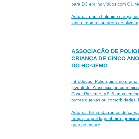
para DC em indivíduos com OI. Met
Autores: paula balduino carrijo; b
lopes; renata santarem de oliveira;
ASSOCIAÇÃO DE POLIO
CRIANÇA DE CINCO ANO
DO HC-UFMG
Introdução: Poliorquidismo é uma 
juventude. A associação com micro
Caso: Paciente IVS, 5 anos, encam
outras queixas ou comorbidades. E
Autores: fernanda ramos de carval
braga; raquel lage ribeiro; greicien
guarino tanure