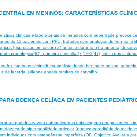
ENTRAL EM MENINOS: CARACTERÍSTICAS CLÍNIC
ísticas clínicas e laboratoriais de meninos com puberdade precoce 
tuários de 13 pacientes com PPC, tratados com análogos do hormônio l
ricos (expressos em escore Z) antes e durante o tratamento, desenv
 cronológica(IC): primeira consulta (7,19±3,47); início dos sintomas
i mafra; matheus schimidt evangelista; luana bertinatto bolson; gabrie
iz de lacerda; julienne angela ramires de carvalho
PARA DOENÇA CELÍACA EM PACIENTES PEDIÁTR
literatura que descrevem autoanticorpos anticolágeno em pacientes co
m doença de hipermobilidade articular (doença hereditária do tecido co
m indivíduos com osteogênese imperfeita (OI). Objetivo: Avaliar a pr