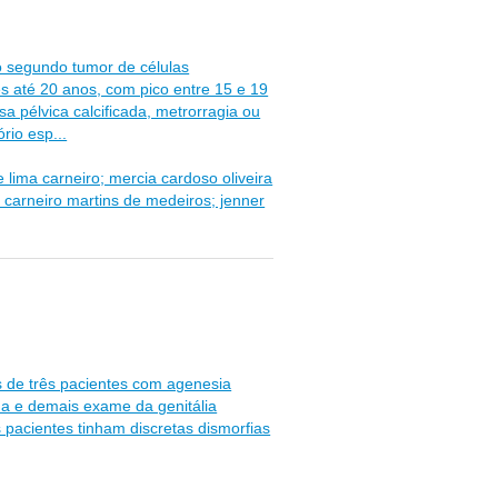
 segundo tumor de células
s até 20 anos, com pico entre 15 e 19
 pélvica calcificada, metrorragia ou
rio esp...
e lima carneiro; mercia cardoso oliveira
 carneiro martins de medeiros; jenner
.
os de três pacientes com agenesia
ana e demais exame da genitália
 pacientes tinham discretas dismorfias