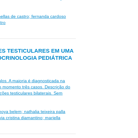
nellas de castro; fernanda cardoso
tro
ES TESTICULARES EM UMA
OCRINOLOGIA PEDIÁTRICA
los. A maioria é diagnosticada na
é o momento três casos. Descrição do
ões testiculares bilaterais. Sem
ya belem; nathalia teixeira palla
avia cristina diamantino; mariella