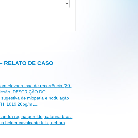
– RELATO DE CASO
om elevada taxa de recorrência (30-
da lesão. DESCRIÇÃO DO
sugestiva de miopatia e nodulação
 PTH=1019,26pg/mL...
andra regina geroldo; catarina brasil
co helder cavalcante felix; debora