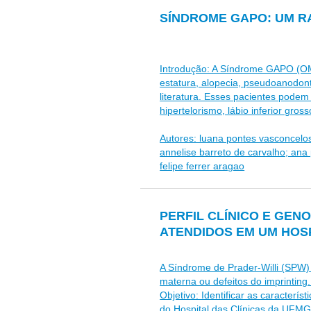
SÍNDROME GAPO: UM R
Introdução: A Síndrome GAPO (OM
estatura, alopecia, pseudoanodont
literatura. Esses pacientes pode
hipertelorismo, lábio inferior gros
Autores: luana pontes vasconcelos
annelise barreto de carvalho; ana
felipe ferrer aragao
PERFIL CLÍNICO E GEN
ATENDIDOS EM UM HOSP
A Síndrome de Prader-Willi (SPW)
materna ou defeitos do imprintin
Objetivo: Identificar as caracterí
do Hospital das Clínicas da UFMG.