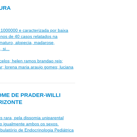
TURA
1000000 e caracterizada por baixa
enos de 40 casos relatados na
ematuro, alopecia, madarose,
 si...
ncelos; helen ramos brandao reis;
r; lorena maria araujo gomes; luciana
OME DE PRADER-WILLI
RIZONTE
 rara, pela dissomia uniparental
do igualmente ambos os sexos.
bulatório de Endocrinologia Pediátrica