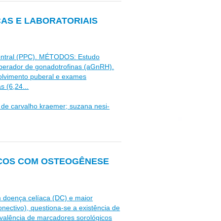
AS E LABORATORIAIS
central (PPC). MÉTODOS: Estudo
iberador de gonadotrofinas (aGnRH).
olvimento puberal e exames
 (6,24...
la de carvalho kraemer; suzana nesi-
ICOS COM OSTEOGÊNESE
m doença celíaca (DC) e maior
nectivo), questiona-se a existência de
evalência de marcadores sorológicos